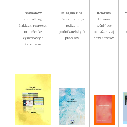
Nákladový
Reinginiering.
Rétorika.
M
controlling.
Reinžiniering a
Umenie
Náklady, rozpočty,
redizajn
rečniť pre
manažérske
podnikateľských
manažérov aj
výsledovky a
procesov.
nemanažérov.
kalkulácie.
i