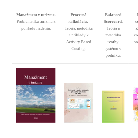
Manažment v turizme.
Procesná
Balanced
Problematika turizmu z
kalkulácia.
Scorecard.
c
pohľadu riadenia.
Teória, metodika
Teória a
Z
a príklady k
metodika
co
Activity Based
tvorby
po
Costing.
systému v
podniku.