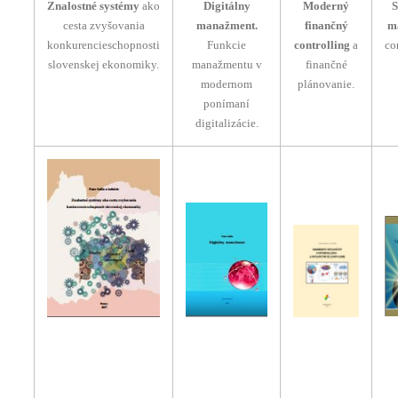
Znalostné systémy
ako
Digitálny
Moderný
S
cesta zvyšovania
manažment.
finančný
m
konkurencieschopnosti
Funkcie
controlling
a
co
slovenskej ekonomiky.
manažmentu v
finančné
modernom
plánovanie.
ponímaní
digitalizácie.