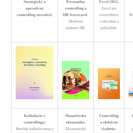
Strategický a
Personálny
Excel 2022.
operatívny
controlling
a
Excel pre
controlling investícií.
HR Scorecard.
controllérov
Ma
.
Moderné
s návodmi a
riadenie HR.
príkladmi.
Kalkulácie v
Manažérska
Controlling
controllingu.
ekonomika.
a efektívne
Metódy kalkulovania z
Ekonomické
riadenie.