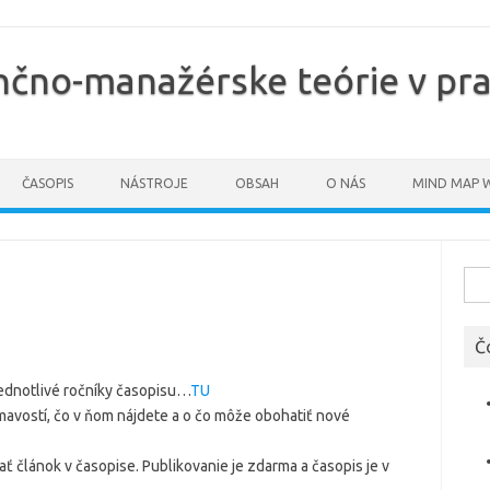
ančno-manažérske teórie v pra
ČASOPIS
NÁSTROJE
OBSAH
O NÁS
MIND MAP 
Hľad
Č
jednotlivé ročníky časopisu…
TU
mavostí, čo v ňom nájdete a o čo môže obohatiť nové
ať článok v časopise. Publikovanie je zdarma a časopis je v