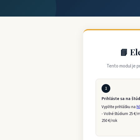
📘 El
Tento modul je pr
1
Prihláste sa na štú
Vyplňte prihlášku na
hl
- Voľné štúdium 25 €/
250 €/rok