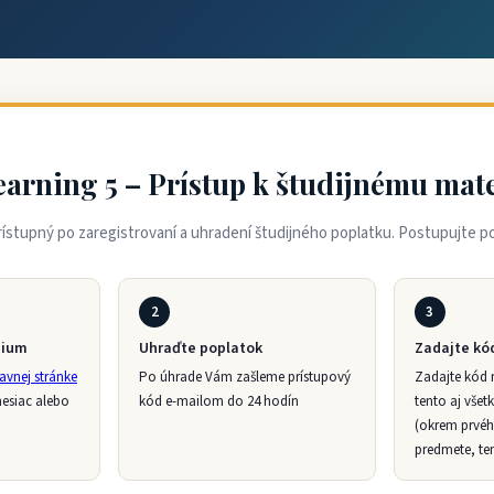
earning 5 – Prístup k študijnému mat
ístupný po zaregistrovaní a uhradení študijného poplatku. Postupujte po
2
3
dium
Uhraďte poplatok
Zadajte kó
avnej stránke
Po úhrade Vám zašleme prístupový
Zadajte kód 
mesiac alebo
kód e-mailom do 24 hodín
tento aj vše
(okrem prvé
predmete, te