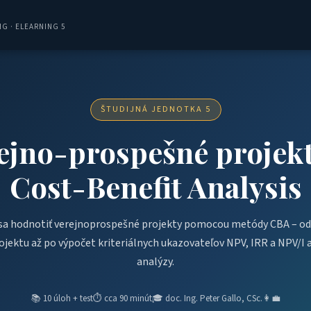
G · ELEARNING 5
ŠTUDIJNÁ JEDNOTKA 5
ejno-prospešné projek
Cost-Benefit Analysis
sa hodnotiť verejnoprospešné projekty pomocou metódy CBA – od 
jektu až po výpočet kriteriálnych ukazovateľov NPV, IRR a NPV/I a
analýzy.
📚 10 úloh + test
⏱ cca 90 minút
🎓 doc. Ing. Peter Gallo, CSc.
👩‍💼