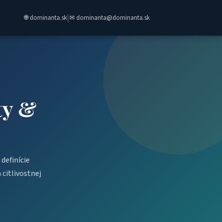
|
🌐 dominanta.sk
✉ dominanta@dominanta.sk
ty &
definície
 citlivostnej