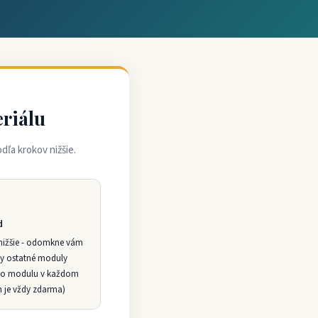
eriálu
dľa krokov nižšie.
d
nižšie - odomkne vám
tky ostatné moduly
ho modulu v každom
n je vždy zdarma)