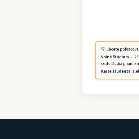
💡 Chcete pokračovať
Voľné štúdium
— 25 
cestu štúdia priamo 
Karte študenta
, ale