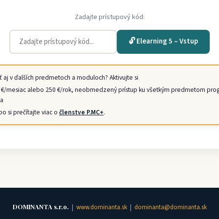
Zadajte prístupový kód:
🔓 Elearning 5 – Vstup
 aj v ďalších predmetoch a moduloch? Aktivujte si
€/mesiac alebo 250 €/rok, neobmedzený prístup ku všetkým predmetom progr
na
bo si prečítajte viac o
členstve P.MC+
.
DOMINANTA s.r.o.
|
www.dominanta.sk
|
dominanta@dominanta.sk