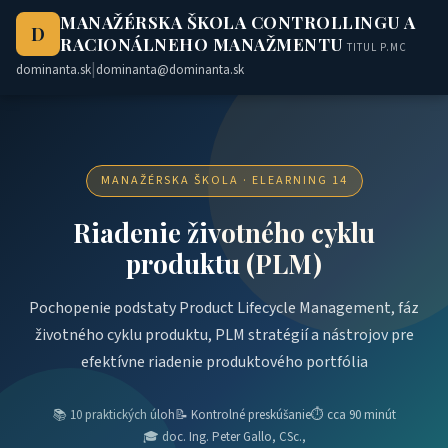
MANAŽÉRSKA ŠKOLA CONTROLLINGU A
D
RACIONÁLNEHO MANAŽMENTU
TITUL P.MC
|
dominanta.sk
dominanta@dominanta.sk
MANAŽÉRSKA ŠKOLA · ELEARNING 14
Riadenie životného cyklu
produktu (PLM)
Pochopenie podstaty Product Lifecycle Management, fáz
životného cyklu produktu, PLM stratégií a nástrojov pre
efektívne riadenie produktového portfólia
📚 10 praktických úloh
📝 Kontrolné preskúšanie
⏱ cca 90 minút
🎓 doc. Ing. Peter Gallo, CSc.,