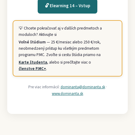
🔓 Elearning 14 – Vstup
💡 Chcete pokračovať aj v ďalších predmetoch a
moduloch? Aktivujte si
Voľné štúdium
— 25 €/mesiac alebo 250 €/rok,
neobmedzený prístup ku všetkým predmetom
programu P.MC. Zvoľte si cestu štúdia priamo na
Karte študenta
, alebo si prečítajte viac o
členstve P.MC+
.
Pre viac informácií:
dominanta@dominanta.sk
·
www.dominanta.sk