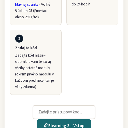
do 24 hodín
hlavnej stránke
- Voľné
štúdium 25 €/mesiac
alebo 250 €/rok
3
Zadajte kód
Zadajte kód nižšie -
odomkne vám tento aj
všetky ostatné moduly
(okrem prvého modulu v
každom predmete, ten je
vždy zdarma)
🔓 Elearning 3 – Vstup