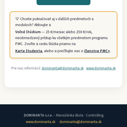
💡 Chcete pokračovať aj v ďalších predmetoch a
moduloch? Aktivujte si
Voľné štúdium
— 25 €/mesiac alebo 250 €/rok,
neobmedzený prístup ku všetkým predmetom programu
P.MC. Zvoľte si cestu štúdia priamo na
Karte študenta
, alebo si prečítajte viac o
členstve P.MC+
.
Pre viac informácií:
dominanta@dominanta.sk
·
www.dominanta.sk
DOMINANTA s.r.o.
– Manažérska škola · Controlling
www.dominanta.sk
·
dominanta@dominanta.sk