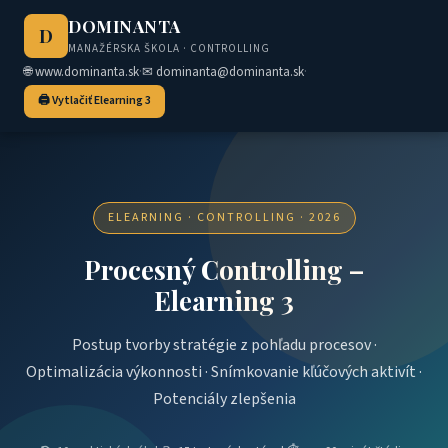
DOMINANTA
D
MANAŽÉRSKA ŠKOLA · CONTROLLING
·
·
🌐 www.dominanta.sk
✉ dominanta@dominanta.sk
🖨️ Vytlačiť Elearning 3
ELEARNING · CONTROLLING · 2026
Procesný Controlling –
Elearning 3
Postup tvorby stratégie z pohľadu procesov ·
Optimalizácia výkonnosti · Snímkovanie kľúčových aktivít ·
Potenciály zlepšenia