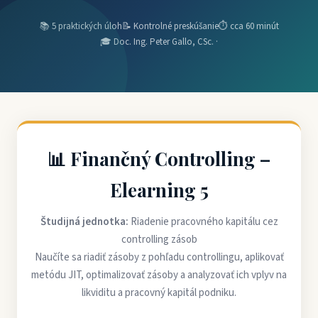
📚 5 praktických úloh
📝 Kontrolné preskúšanie
⏱ cca 60 minút
🎓 Doc. Ing. Peter Gallo, CSc. ·
📊 Finančný Controlling –
Elearning 5
Študijná jednotka:
Riadenie pracovného kapitálu cez
controlling zásob
Naučíte sa riadiť zásoby z pohľadu controllingu, aplikovať
metódu JIT, optimalizovať zásoby a analyzovať ich vplyv na
likviditu a pracovný kapitál podniku.