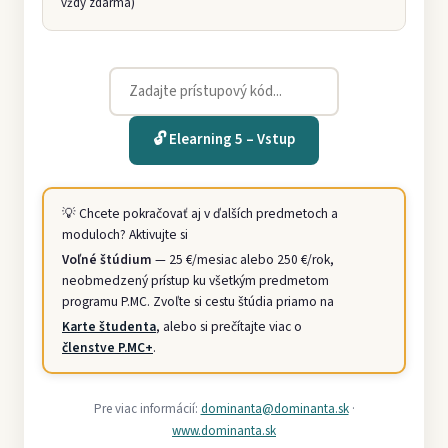
vždy zdarma)
🔓 Elearning 5 – Vstup
💡 Chcete pokračovať aj v ďalších predmetoch a
moduloch? Aktivujte si
Voľné štúdium
— 25 €/mesiac alebo 250 €/rok,
neobmedzený prístup ku všetkým predmetom
programu P.MC. Zvoľte si cestu štúdia priamo na
Karte študenta
, alebo si prečítajte viac o
členstve P.MC+
.
Pre viac informácií:
dominanta@dominanta.sk
·
www.dominanta.sk